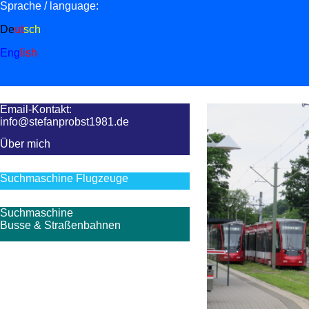
Sprache / language:
De
ut
sch
Zum Seitenanfang
Eng
lish
Email-Kontakt:
info@stefanprobst1981.de
Über mich
Suchmaschine Flugzeuge
Suchmaschine
Busse & Straßenbahnen