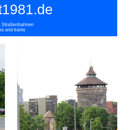
t1981.de
nd Straßenbahnen
ses and trams